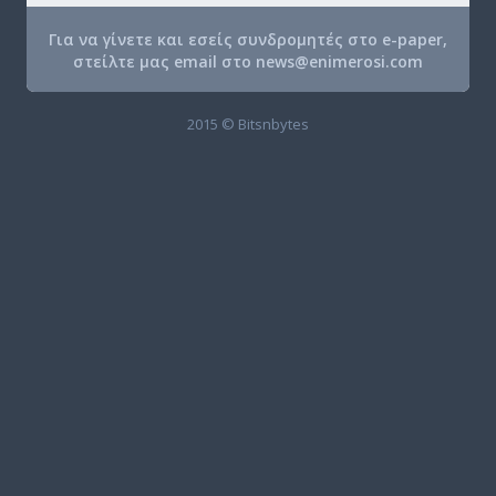
Για να γίνετε και εσείς συνδρομητές στο e-paper,
στείλτε μας email στο
news@enimerosi.com
2015 © Bitsnbytes