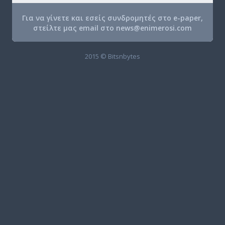
Για να γίνετε και εσείς συνδρομητές στο e-paper,
στείλτε μας email στο
news@enimerosi.com
2015 © Bitsnbytes