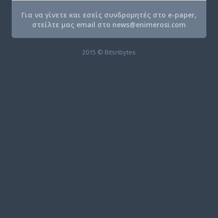
Για να γίνετε και εσείς συνδρομητές στο e-paper,
στείλτε μας email στο
news@enimerosi.com
2015 © Bitsnbytes