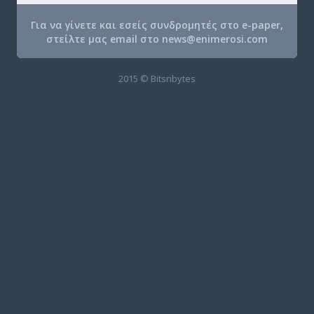
Για να γίνετε και εσείς συνδρομητές στο e-paper,
στείλτε μας email στο
news@enimerosi.com
2015 © Bitsnbytes