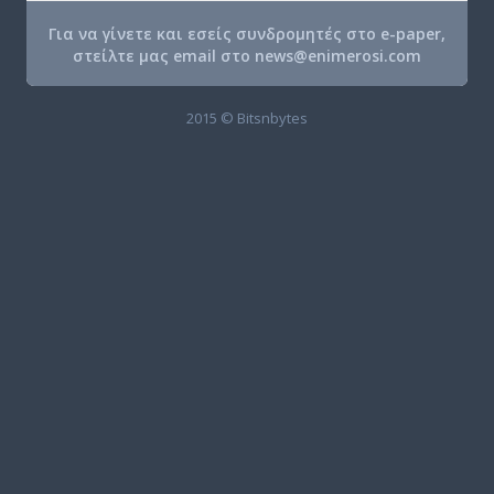
Για να γίνετε και εσείς συνδρομητές στο e-paper,
στείλτε μας email στο
news@enimerosi.com
2015 © Bitsnbytes