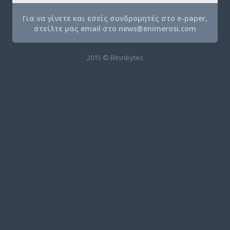
Για να γίνετε και εσείς συνδρομητές στο e-paper,
στείλτε μας email στο
news@enimerosi.com
2015 © Bitsnbytes