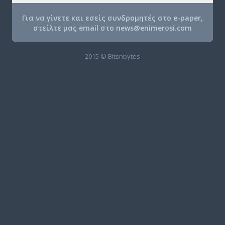
Για να γίνετε και εσείς συνδρομητές στο e-paper,
στείλτε μας email στο
news@enimerosi.com
2015 © Bitsnbytes