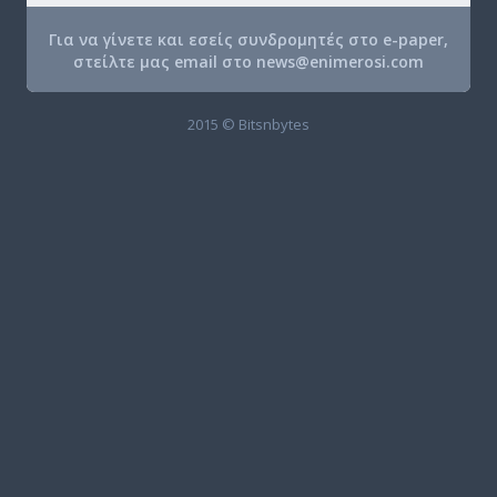
Για να γίνετε και εσείς συνδρομητές στο e-paper,
στείλτε μας email στο
news@enimerosi.com
2015 © Bitsnbytes