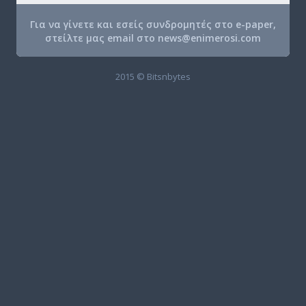
Για να γίνετε και εσείς συνδρομητές στο e-paper,
στείλτε μας email στο
news@enimerosi.com
2015 © Bitsnbytes