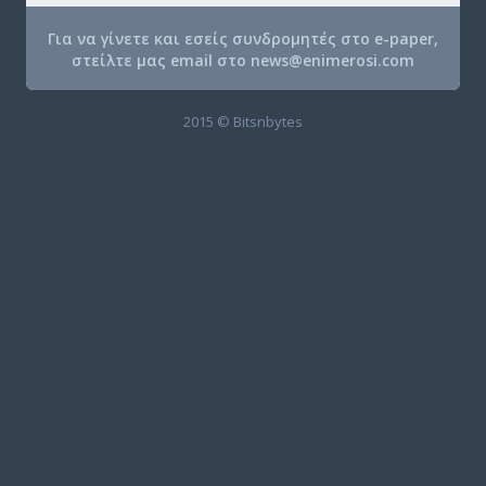
Για να γίνετε και εσείς συνδρομητές στο e-paper,
στείλτε μας email στο
news@enimerosi.com
2015 © Bitsnbytes