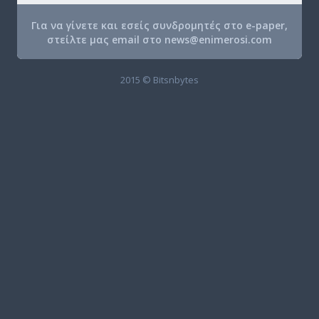
Για να γίνετε και εσείς συνδρομητές στο e-paper,
στείλτε μας email στο
news@enimerosi.com
2015 © Bitsnbytes