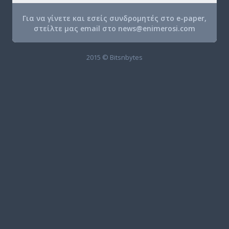
Για να γίνετε και εσείς συνδρομητές στο e-paper,
στείλτε μας email στο
news@enimerosi.com
2015 © Bitsnbytes