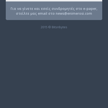
Για να γίνετε και εσείς συνδρομητές στο e-paper,
στείλτε μας email στο
news@enimerosi.com
2015 © Bitsnbytes