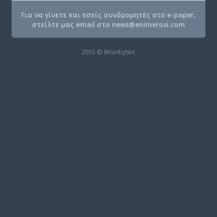
Για να γίνετε και εσείς συνδρομητές στο e-paper,
στείλτε μας email στο
news@enimerosi.com
2015 © Bitsnbytes