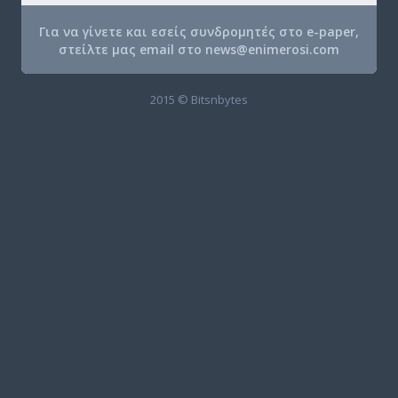
Για να γίνετε και εσείς συνδρομητές στο e-paper,
στείλτε μας email στο
news@enimerosi.com
2015 © Bitsnbytes