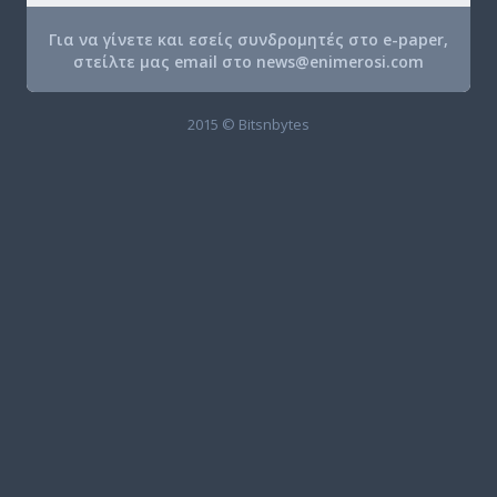
Για να γίνετε και εσείς συνδρομητές στο e-paper,
στείλτε μας email στο
news@enimerosi.com
2015 © Bitsnbytes