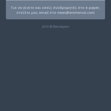
Για να γίνετε και εσείς συνδρομητές στο e-paper,
στείλτε μας email στο
news@enimerosi.com
2015 © Bitsnbytes