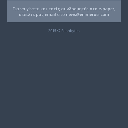
Για να γίνετε και εσείς συνδρομητές στο e-paper,
στείλτε μας email στο
news@enimerosi.com
2015 © Bitsnbytes