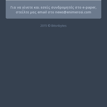
Για να γίνετε και εσείς συνδρομητές στο e-paper,
στείλτε μας email στο
news@enimerosi.com
2015 © Bitsnbytes