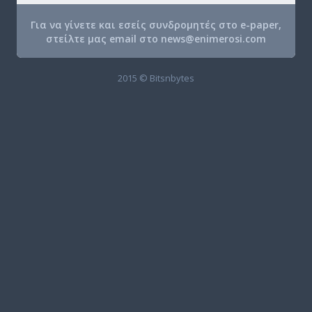
Για να γίνετε και εσείς συνδρομητές στο e-paper,
στείλτε μας email στο
news@enimerosi.com
2015 © Bitsnbytes