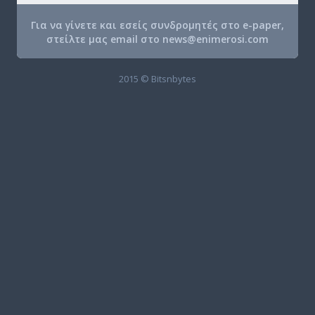
Για να γίνετε και εσείς συνδρομητές στο e-paper,
στείλτε μας email στο
news@enimerosi.com
2015 © Bitsnbytes