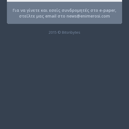
Για να γίνετε και εσείς συνδρομητές στο e-paper,
στείλτε μας email στο
news@enimerosi.com
2015 © Bitsnbytes