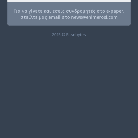
Για να γίνετε και εσείς συνδρομητές στο e-paper,
στείλτε μας email στο
news@enimerosi.com
2015 © Bitsnbytes