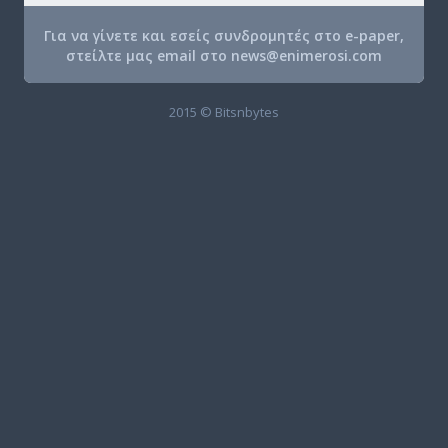
Για να γίνετε και εσείς συνδρομητές στο e-paper,
στείλτε μας email στο
news@enimerosi.com
2015 © Bitsnbytes