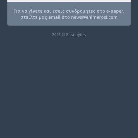
Για να γίνετε και εσείς συνδρομητές στο e-paper,
στείλτε μας email στο
news@enimerosi.com
2015 © Bitsnbytes