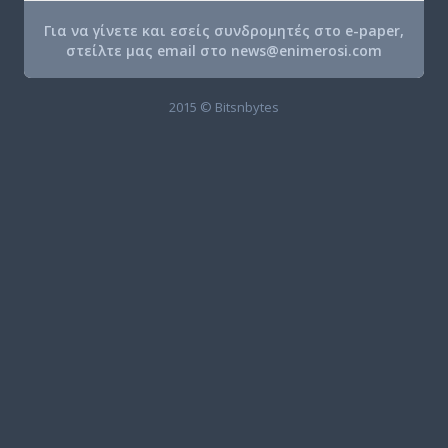
Για να γίνετε και εσείς συνδρομητές στο e-paper,
στείλτε μας email στο
news@enimerosi.com
2015 © Bitsnbytes