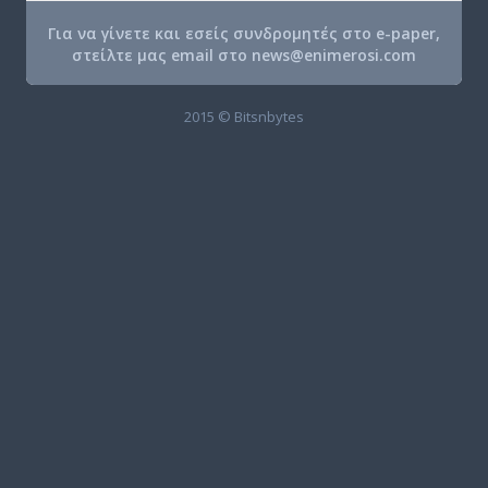
Για να γίνετε και εσείς συνδρομητές στο e-paper,
στείλτε μας email στο
news@enimerosi.com
2015 © Bitsnbytes