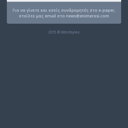
Για να γίνετε και εσείς συνδρομητές στο e-paper,
στείλτε μας email στο
news@enimerosi.com
2015 © Bitsnbytes