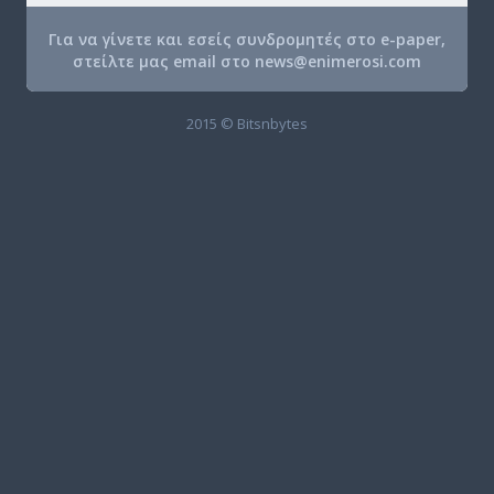
Για να γίνετε και εσείς συνδρομητές στο e-paper,
στείλτε μας email στο
news@enimerosi.com
2015 © Bitsnbytes