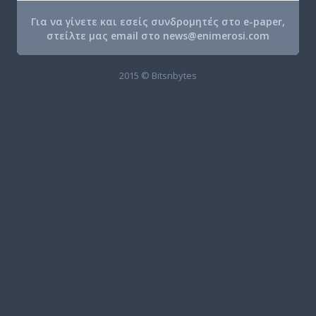
Για να γίνετε και εσείς συνδρομητές στο e-paper,
στείλτε μας email στο
news@enimerosi.com
2015 © Bitsnbytes