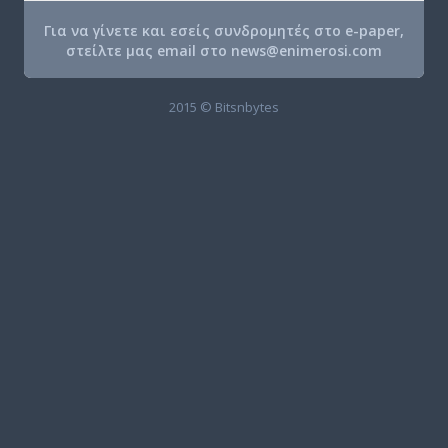
Για να γίνετε και εσείς συνδρομητές στο e-paper,
στείλτε μας email στο
news@enimerosi.com
2015 © Bitsnbytes