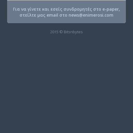
Για να γίνετε και εσείς συνδρομητές στο e-paper,
στείλτε μας email στο
news@enimerosi.com
2015 © Bitsnbytes