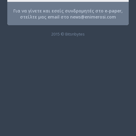
Για να γίνετε και εσείς συνδρομητές στο e-paper,
στείλτε μας email στο
news@enimerosi.com
2015 © Bitsnbytes