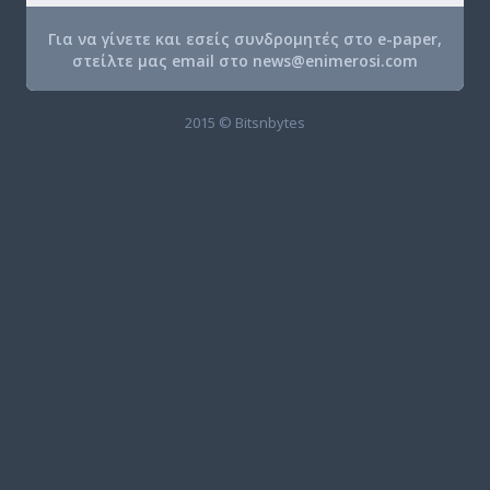
Για να γίνετε και εσείς συνδρομητές στο e-paper,
στείλτε μας email στο
news@enimerosi.com
2015 © Bitsnbytes