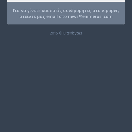
Για να γίνετε και εσείς συνδρομητές στο e-paper,
στείλτε μας email στο
news@enimerosi.com
2015 © Bitsnbytes