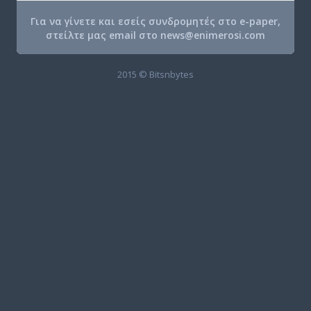
Για να γίνετε και εσείς συνδρομητές στο e-paper,
στείλτε μας email στο
news@enimerosi.com
2015 © Bitsnbytes