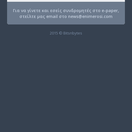
Για να γίνετε και εσείς συνδρομητές στο e-paper,
στείλτε μας email στο
news@enimerosi.com
2015 © Bitsnbytes