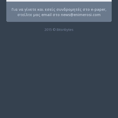
Για να γίνετε και εσείς συνδρομητές στο e-paper,
στείλτε μας email στο
news@enimerosi.com
2015 © Bitsnbytes