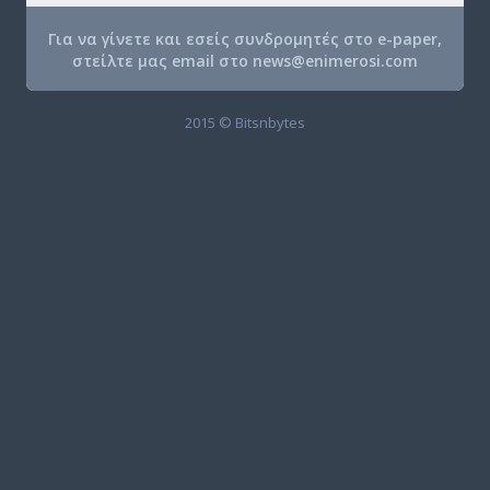
Για να γίνετε και εσείς συνδρομητές στο e-paper,
στείλτε μας email στο
news@enimerosi.com
2015 © Bitsnbytes