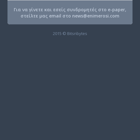
Για να γίνετε και εσείς συνδρομητές στο e-paper,
στείλτε μας email στο
news@enimerosi.com
2015 © Bitsnbytes