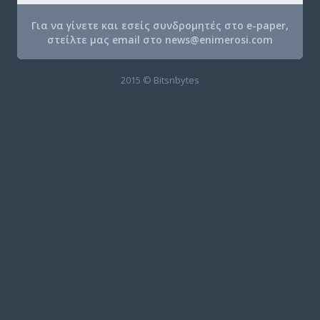
Για να γίνετε και εσείς συνδρομητές στο e-paper,
στείλτε μας email στο
news@enimerosi.com
2015 © Bitsnbytes