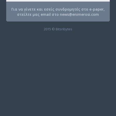
Για να γίνετε και εσείς συνδρομητές στο e-paper,
στείλτε μας email στο
news@enimerosi.com
2015 © Bitsnbytes