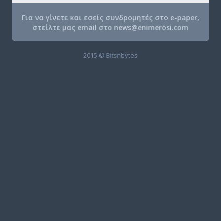
Για να γίνετε και εσείς συνδρομητές στο e-paper,
στείλτε μας email στο
news@enimerosi.com
2015 © Bitsnbytes