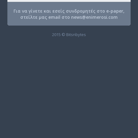
Για να γίνετε και εσείς συνδρομητές στο e-paper,
στείλτε μας email στο
news@enimerosi.com
2015 © Bitsnbytes