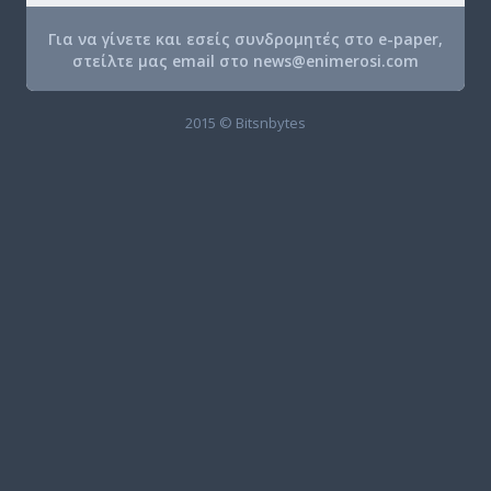
Για να γίνετε και εσείς συνδρομητές στο e-paper,
στείλτε μας email στο
news@enimerosi.com
2015 © Bitsnbytes