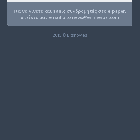
Για να γίνετε και εσείς συνδρομητές στο e-paper,
στείλτε μας email στο
news@enimerosi.com
2015 © Bitsnbytes