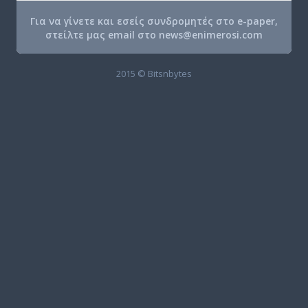
Για να γίνετε και εσείς συνδρομητές στο e-paper,
στείλτε μας email στο
news@enimerosi.com
2015 © Bitsnbytes