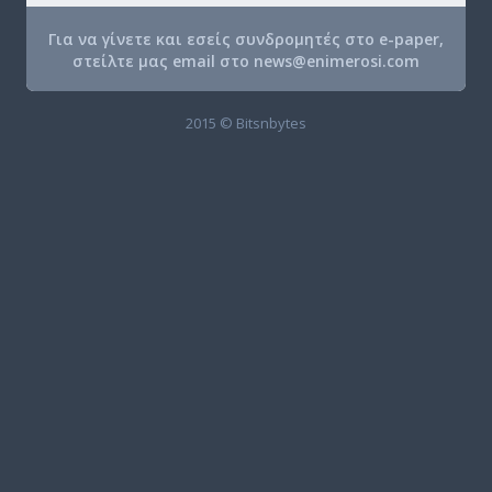
Για να γίνετε και εσείς συνδρομητές στο e-paper,
στείλτε μας email στο
news@enimerosi.com
2015 © Bitsnbytes