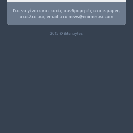
Για να γίνετε και εσείς συνδρομητές στο e-paper,
στείλτε μας email στο
news@enimerosi.com
2015 © Bitsnbytes