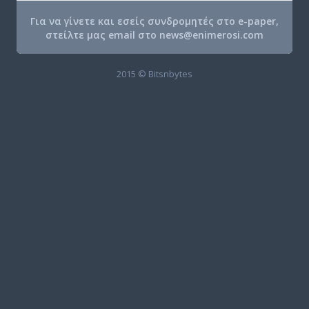
Για να γίνετε και εσείς συνδρομητές στο e-paper,
στείλτε μας email στο
news@enimerosi.com
2015 © Bitsnbytes